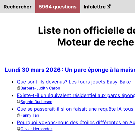
Rechercher
5964 questions
Infolettre
Liste non officielle
Moteur de reche
Lundi 30 mars 2026 : Un parc éponge à la maiso
Que sont-ils devenus? Les fours jouets Easy-Bake
Barbara-Judith Caron
Existe-t-il un équivalent résidentiel aux parcs épon
Sophie Duchesne
Que se passerait-il si on faisait une requête IA to
Fanny Tan
Pourquoi voyons-nous des étoiles différentes en Au
Olivier Hernandez