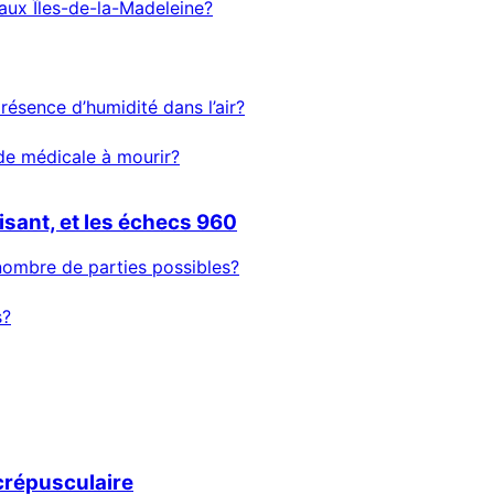
aux Îles-de-la-Madeleine?
ésence d’humidité dans l’air?
de médicale à mourir?
sant, et les échecs 960
nombre de parties possibles?
s?
 crépusculaire