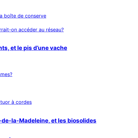
la boîte de conserve
rait-on accéder au réseau?
s, et le pis d’une vache
ismes?
atuor à cordes
-de-la-Madeleine, et les biosolides