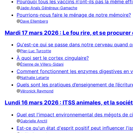
Pourquoi tous les vaccins n'ont-ils pas la même eff
Jade-Anaïs Généreux-Gamache
Pourrions-nous faire le ménage de notre mémoire?
Dave Ellemberg
Mardi 17 mars 2026 : Le fou rire, et se procure
Qu'est-ce qui se passe dans notre cerveau quand on
Pier-Luc Turcotte
À quoi sert le cortex cingulaire?
Étienne de Villers-Sidani
Comment fonctionnent les enzymes digestives en ve
Nathalie Letarte
Quels sont les pratiques d’enseignement de l’écritu
Véronick Raymond
Lundi 16 mars 2026 : ITSS animales, et la socié
Quel est l'impact environnemental des mégots de c
Gabrielle Anctil
Est-ce qu'un état d'esprit positif peut influencer l'