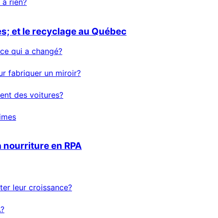
 à rien?
s; et le recyclage au Québec
-ce qui a changé?
ur fabriquer un miroir?
ent des voitures?
times
a nourriture en RPA
ter leur croissance?
A?