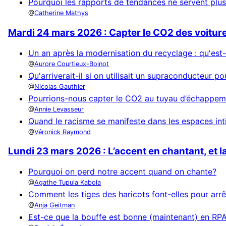
Pourquoi les rapports de tendances ne servent plus
Catherine Mathys
Mardi 24 mars 2026 : Capter le CO2 des voiture
Un an après la modernisation du recyclage : qu'est
Aurore Courtieux-Boinot
Qu'arriverait-il si on utilisait un supraconducteur po
Nicolas Gauthier
Pourrions-nous capter le CO2 au tuyau d’échappem
Annie Levasseur
Quand le racisme se manifeste dans les espaces in
Véronick Raymond
Lundi 23 mars 2026 : L’accent en chantant, et l
Pourquoi on perd notre accent quand on chante?
Agathe Tupula Kabola
Comment les tiges des haricots font-elles pour arrê
Anja Geitman
Est-ce que la bouffe est bonne (maintenant) en RP