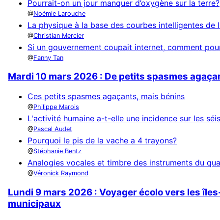
Pourrait-on un jour manquer d’oxygène sur la terre?
Noémie Larouche
La physique à la base des courbes intelligentes de 
Christian Mercier
Si un gouvernement coupait internet, comment pour
Fanny Tan
Mardi 10 mars 2026 : De petits spasmes agaçant
Ces petits spasmes agaçants, mais bénins
Philippe Marois
L'activité humaine a-t-elle une incidence sur les sé
Pascal Audet
Pourquoi le pis de la vache a 4 trayons?
Stéphanie Bentz
Analogies vocales et timbre des instruments du qu
Véronick Raymond
Lundi 9 mars 2026 : Voyager écolo vers les îles
municipaux