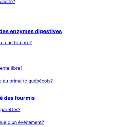
icacité?
r des enzymes digestives
 a un fou rire?
nte libre?
re au primaire québécois?
té des fourmis
igarettes?
issue d'un événement?