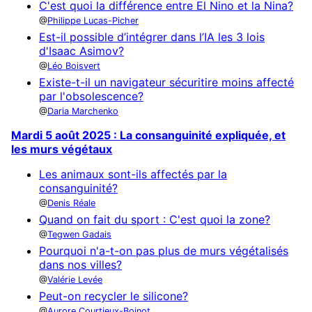
C'est quoi la différence entre El Nino et la Nina?
Philippe Lucas-Picher
Est-il possible d’intégrer dans l’IA les 3 lois
d'Isaac Asimov?
Léo Boisvert
Existe-t-il un navigateur sécuritire moins affecté
par l'obsolescence?
Daria Marchenko
Mardi 5 août 2025 : La consanguinité expliquée, et
les murs végétaux
Les animaux sont-ils affectés par la
consanguinité?
Denis Réale
Quand on fait du sport : C'est quoi la zone?
Tegwen Gadais
Pourquoi n'a-t-on pas plus de murs végétalisés
dans nos villes?
Valérie Levée
Peut-on recycler le silicone?
Aurore Courtieux-Boinot