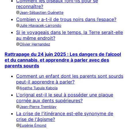
Comment les oiseaux font-ils pour se
reconnaître?
Jean-Sébastien Guénette
Combien y a-t-il de trous noirs dans l’espace?
Julie Hlavacek-Larrondo
Si je voyageais dans le temps, la Terre serait-elle
au même endroit?
Olivier Hernandez
Rattrapage du 24 juin 2025 : Les dangers de l’alcool
et du cannabis, et apprendre à parler avec des
parents sourds
Comment un enfant dont les parents sont sourds
peut-il apprendre à parler?
Agathe Tupula Kabola
L'orignal est-il le seul à posséder une plaque
cornée aux dents supérieures?
Jean-Pierre Tremblay
La crise de l'itinérance est-elle synonyme de
crise de l'âgisme?
Eugénie Émond