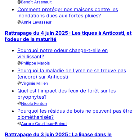
Benoît Arsenault
Comment protéger nos maisons contre les
inondations dues aux fortes pluies?
Annie Levasseur
Rattrapage du 4 juin 2025 : Les tiques à Anticosti, et
l’odeur de la maturité
Pourquoi notre odeur change-t-elle en
vieillissant?
Philippe Marois
Pourquoi la maladie de Lyme ne se trouve pas
(encore) sur Anticosti
Virginie Millien
Quel est l'impact des feux de forêt sur les
bryophytes?
Nicole Fenton
Pourquoi les résidus de bois ne peuvent pas être
biométhanisés?
Aurore Courtieux-Boinot
Rattrapage du 3 juin 2025 : La lipase dans le