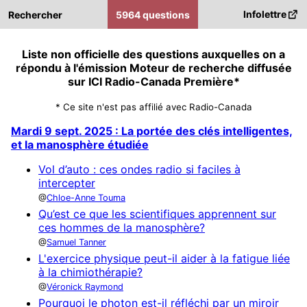
Infolettre
Rechercher
5964 questions
Liste non officielle des questions auxquelles on a
répondu à l'émission Moteur de recherche diffusée
sur ICI Radio-Canada Première*
* Ce site n'est pas affilié avec Radio-Canada
Mardi 9 sept. 2025 : La portée des clés intelligentes,
et la manosphère étudiée
Vol d’auto : ces ondes radio si faciles à
intercepter
Chloe-Anne Touma
Qu’est ce que les scientifiques apprennent sur
ces hommes de la manosphère?
Samuel Tanner
L'exercice physique peut-il aider à la fatigue liée
à la chimiothérapie?
Véronick Raymond
Pourquoi le photon est-il réfléchi par un miroir