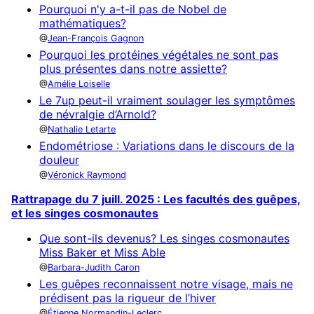
Pourquoi n'y a-t-il pas de Nobel de
mathématiques?
Jean-François Gagnon
Pourquoi les protéines végétales ne sont pas
plus présentes dans notre assiette?
Amélie Loiselle
Le 7up peut-il vraiment soulager les symptômes
de névralgie d’Arnold?
Nathalie Letarte
Endométriose : Variations dans le discours de la
douleur
Véronick Raymond
Rattrapage du 7 juill. 2025 : Les facultés des guêpes,
et les singes cosmonautes
Que sont-ils devenus? Les singes cosmonautes
Miss Baker et Miss Able
Barbara-Judith Caron
Les guêpes reconnaissent notre visage, mais ne
prédisent pas la rigueur de l’hiver
Étienne Normandin-Leclerc