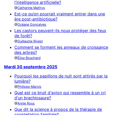
l'intelligence artificielle?
Catherine Mathys
Est-ce qu’on pourrait vraiment entrer dans une
ère post-antibiotique?
Océane Gonçalves
Les castors peuvent-ils nous protéger des feux
de forêt?
Guillaume Rivest
Comment se forment les anneaux de croissance
des arbres?
Élise Bouchard
Mardi 30 septembre 2025
Pourquoi les papillons de nuit sont attirés par la
lumière?
Philippe Marois
Quel est ce bruit d'avion qui ressemble à un cri
d'un brachiosaure?
Annie Ross
Que dit la science à propos de la thérapie de
constellation familiale?