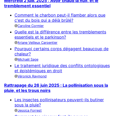
Mercredi 2 juill. 2025 : Avoir chaud la nuit, et le
tremblement essentiel
Comment le charbon peut-il flamber alors que
c'est du bois qui a déjà brûlé?
Caroline Cormier
Quelle est la différence entre les tremblements
essentiels et le parkinson?
Ariane Veilleux Carpentier
Pourquoi certains corps dégagent beaucoup de
chaleur?
Michaël Sage
Le traitement juridique des conflits ontologiques
et épistémiques en droit
Véronick Raymond
Rattrapage du 26 juin 2025 : La pollinisation sous la
pluie, et les trous noirs
Les insectes pollinisateurs peuvent-ils butiner
sous la pluie?
Jessica Forrest